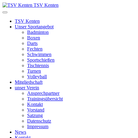
TSV Kenten
TSV Kenten
Unser Sportangebot
Badminton
Boxen
Darts
Fechten
Schwimmen
Sportschießen
Tischtennis
Turnen
Volleyball
Mitgliedschaft
unser Verein
Ansprechpartner
Trainingsübersicht
Kontakt
Vorstand
Satzung
Datenschutz
Impressum
News
Kontakt