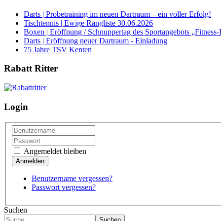
Darts | Probetraining im neuen Dartraum – ein voller Erfolg!
Tischtennis | Ewige Rangliste 30.06.2026
Boxen | Eröffnung / Schnuppertag des Sportangebots „Fitness-
Darts | Eröffnung neuer Dartraum - Einladung
75 Jahre TSV Kenten
Rabatt Ritter
Login
Angemeldet bleiben
Benutzername vergessen?
Passwort vergessen?
Suchen
Suchen