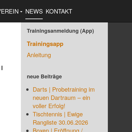
VEREIN
NEWS
KONTAKT
Trainingsanmeldung (App)
Trainingsapp
Anleitung
 I
neue Beiträge
Darts | Probetraining im
neuen Dartraum – ein
voller Erfolg!
Tischtennis | Ewige
Rangliste 30.06.2026
Boxen | Eröffnung /